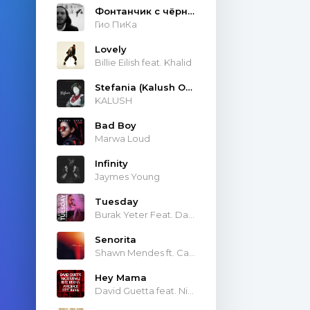
Фонтанчик с чёрным дельфином
Гио ПиКа
Lovely
Billie Eilish feat. Khalid
Stefania (Kalush Orchestra)
KALUSH
Bad Boy
Marwa Loud
Infinity
Jaymes Young
Tuesday
Burak Yeter Feat. Danelle Sandoval
Senorita
Shawn Mendes ft. Camila Cabello
Hey Mama
David Guetta feat. Nicki Minaj & Afrojack