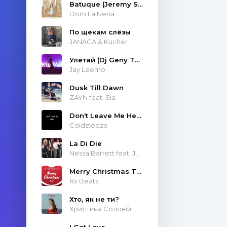
Batuque (Jeremy Sole & Atropolis Remix)
Dom La Nena
По щекам слёзы
JANAGA & Kucher
Улетай (Dj Geny Tur & Techno Project Remix)
Jay Leemo
Dusk Till Dawn
ZAYN feat. Sia
Don't Leave Me Here
Coldsteeze
La Di Die
Nessa Barrett feat. JXDN
Merry Christmas Trap
Rx Beats
Хто, як не ти?
Христина Соловій
I Got Love