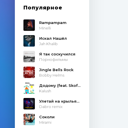
Популярное
Rampampam
Minelli
Искал Нашёл
Jah Khalib
Я так соскучился
Порнофильмы
Jingle Bells Rock
Bobby Helms
Додому (feat. Skofka)
Kalush
Улетай на крыльях ветра
Dabro remix
Соколи
Mirami