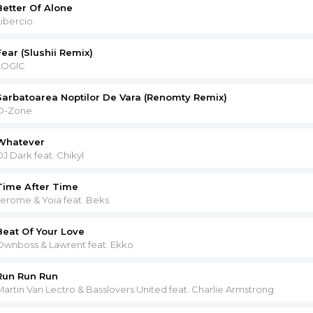
Better Of Alone
Libercio
Fear (Slushii Remix)
LOGIC
Sarbatoarea Noptilor De Vara (Renomty Remix)
O-Zone
Whatever
DJ Dark feat. Chikyl
Time After Time
Jerome & Yoia feat. Beks
Beat Of Your Love
Ownboss & Lawrent feat. Ekko
Run Run Run
Martin Van Lectro & Basslovers United feat. Charlie Armstrong