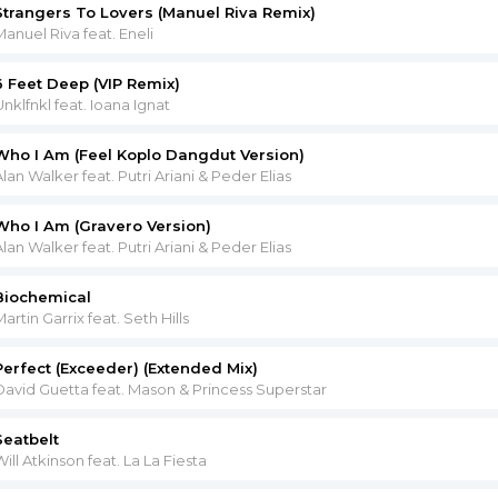
Strangers To Lovers (Manuel Riva Remix)
Manuel Riva feat. Eneli
6 Feet Deep (VIP Remix)
Unklfnkl feat. Ioana Ignat
Who I Am (Feel Koplo Dangdut Version)
Alan Walker feat. Putri Ariani & Peder Elias
Who I Am (Gravero Version)
Alan Walker feat. Putri Ariani & Peder Elias
Biochemical
artin Garrix feat. Seth Hills
Perfect (Exceeder) (Extended Mix)
David Guetta feat. Mason & Princess Superstar
Seatbelt
ill Atkinson feat. La La Fiesta