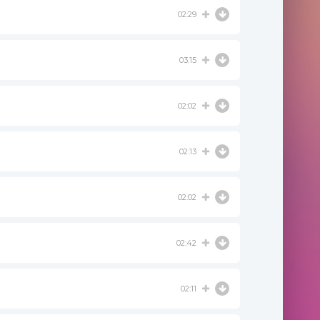
02:29
03:15
02:02
02:13
02:02
02:42
02:11