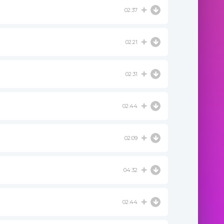
02:37
02:21
02:31
02:44
02:09
04:32
02:44