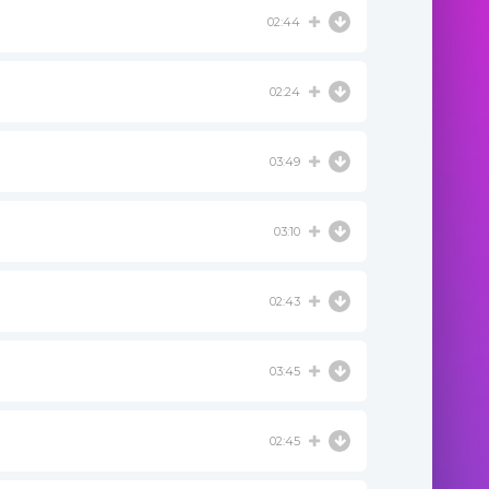
02:44
02:24
03:49
03:10
02:43
03:45
02:45