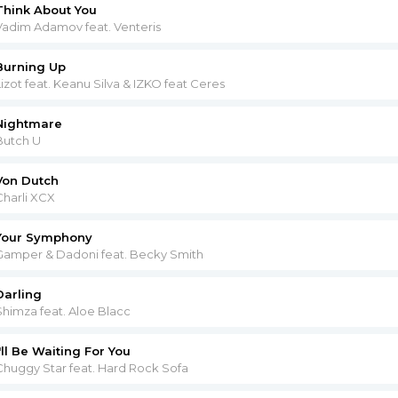
Think About You
Vadim Adamov feat. Venteris
Burning Up
Lizot feat. Keanu Silva & IZKO feat Ceres
Nightmare
Butch U
Von Dutch
Charli XCX
Your Symphony
Gamper & Dadoni feat. Becky Smith
Darling
Shimza feat. Aloe Blacc
I'll Be Waiting For You
Chuggy Star feat. Hard Rock Sofa