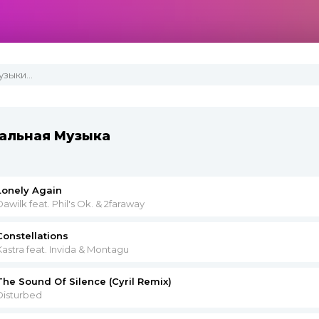
альная Музыка
Lonely Again
Dawilk feat. Phil's Ok. & 2faraway
Constellations
Kastra feat. Invida & Montagu
The Sound Of Silence (Cyril Remix)
Disturbed