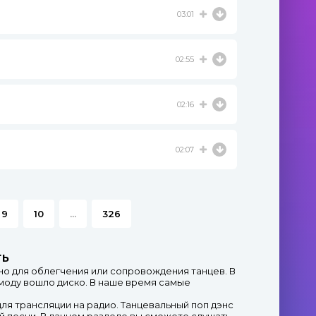
03:01
02:55
02:16
02:07
9
10
...
326
ть
но для облегчения или сопровождения танцев. В
в моду вошло диско. В наше время самые
для трансляции на радио. Танцевальный поп дэнс