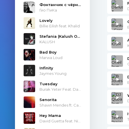
Фонтанчик с чёрным дельфином
D
Гио ПиКа
Lovely
Billie Eilish feat. Khalid
Stefania (Kalush Orchestra)
KALUSH
Bad Boy
Marwa Loud
Infinity
Jaymes Young
Tuesday
Burak Yeter Feat. Danelle Sandoval
Senorita
Shawn Mendes ft. Camila Cabello
Hey Mama
David Guetta feat. Nicki Minaj & Afrojack