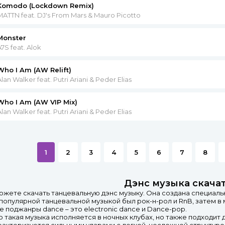
Komodo (Lockdown Remix)
MATTN feat. DJ's From Mars & Mauro Picotto
Monster
A7S feat. Alok
Who I Am (AW Relift)
Alan Walker feat. Putri Ariani & Peder Elias
Who I Am (AW VIP Mix)
Alan Walker feat. Putri Ariani & Peder Elias
1
2
3
4
5
6
7
8
Дэнс музыка скача
ожете скачать танцевальную дэнс музыку. Она создана специаль
х популярной танцевальной музыкой был рок-н-рол и RnB, затем 
 поджанры dance – это electronic dance и Dance-pop.
 такая музыка исполняется в ночных клубах, но также подходит 