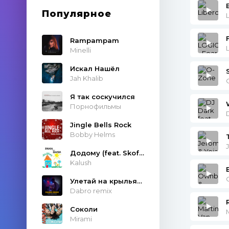
Популярное
Rampampam
Minelli
Искал Нашёл
Jah Khalib
Я так соскучился
Порнофильмы
Jingle Bells Rock
Bobby Helms
Додому (feat. Skofka)
Kalush
Улетай на крыльях ветра
Dabro remix
Соколи
Mirami