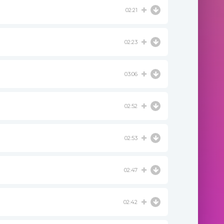
02:21
02:23
03:06
02:52
02:53
02:47
02:42