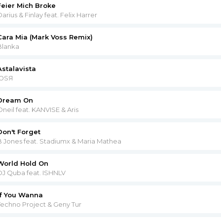
Feier Mich Broke
arius & Finlay feat. Felix Harrer
Cara Mia (Mark Voss Remix)
Blanka
Astalavista
ЮSЯ
Dream On
Oneil feat. KANVISE & Aris
Don't Forget
B Jones feat. Stadiumx & Maria Mathea
World Hold On
DJ Quba feat. ISHNLV
If You Wanna
Techno Project & Geny Tur