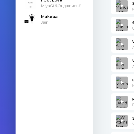
MiyaGi & Эндшпиль feat. Рем Дигга
Makeba
Jain
M
W