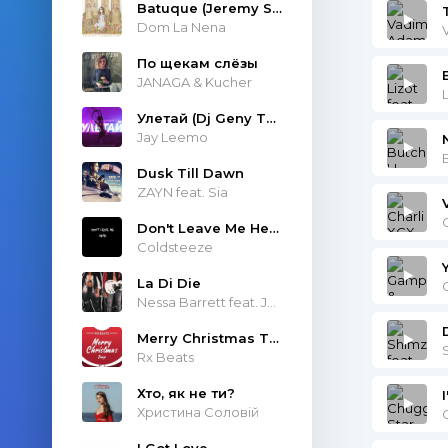
Batuque (Jeremy Sole & Atropolis Remix)
Dom La Nena
По щекам слёзы
JANAGA & Kucher
Улетай (Dj Geny Tur & Techno Project Remix)
Jay Leemo
Dusk Till Dawn
ZAYN feat. Sia
Don't Leave Me Here
Coldsteeze
La Di Die
Nessa Barrett feat. JXDN
Merry Christmas Trap
Rx Beats
Хто, як не ти?
Христина Соловій
I Got Love