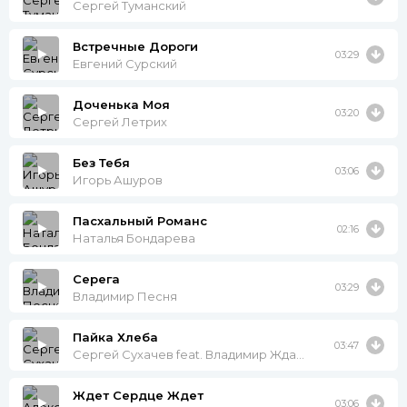
Сергей Туманский
Встречные Дороги
03:29
Евгений Сурский
Доченька Моя
03:20
Сергей Летрих
Без Тебя
03:06
Игорь Ашуров
Пасхальный Романс
02:16
Наталья Бондарева
Серега
03:29
Владимир Песня
Пайка Хлеба
03:47
Сергей Сухачев feat. Владимир Ждамиров
Ждет Сердце Ждет
03:06