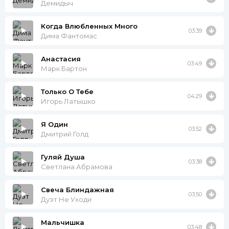
Демидыч
Когда Влюбленных Много
03:39
Дима Фантомас
Анастасия
03:49
Марк Бартон
Только О Тебе
04:29
Игорь Латышко
Я Один
03:52
Дмитрий Голд
Гуляй Душа
03:38
Светлана Абрамова
Свеча Блиндажная
03:50
Дуэт Не Уходи
Мальчишка
03:48