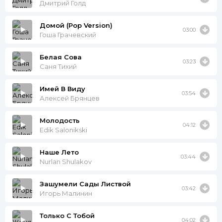
Дмитрий Голд
Домой (Pop Version)
03:00
Гоша Грачевский
Белая Сова
03:23
Саня Тихий
Имей В Виду
03:54
Алексей Брянцев
Молодость
04:12
Edik Salonikski
Наше Лето
03:44
Nurlan Shulakov
Зашумели Сады Листвой
03:42
Игорь Малинин
Только С Тобой
04:02