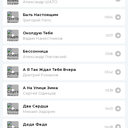
Александр ШАТО
Быть Настоящим
03:04
Григорий Лепс
Околдую Тебя
03:17
Вадим Наместников
Бессонница
03:06
Александр Глаговский
А Я Так Ждал Тебя Вчера
03:42
Дмитрий Романов
А На Улице Зима
03:39
Сергей Одинцов
Два Сердца
04:01
Михаил Задорин
Дядя Федя
04:08