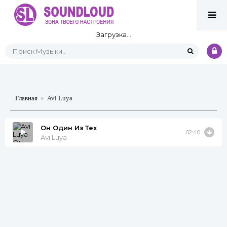
Загрузка...
Главная
»
Avi Luya
Он Один Из Тех
02:40
Avi Luya