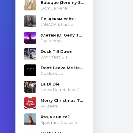
Batuque (Jeremy Sole & Atropolis Remix)
Dom La Nena
По щекам слёзы
JANAGA & Kucher
Улетай (Dj Geny Tur & Techno Project Remix)
Jay Leemo
Dusk Till Dawn
ZAYN feat. Sia
Don't Leave Me Here
Coldsteeze
La Di Die
Nessa Barrett feat. JXDN
Merry Christmas Trap
Rx Beats
Хто, як не ти?
Христина Соловій
I Got Love