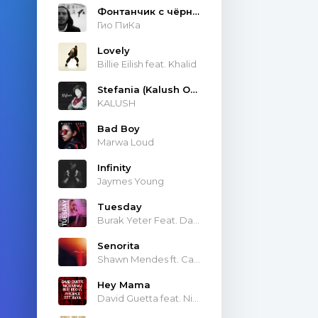
Фонтанчик с чёрным дельфином
Гио ПиКа
Lovely
Billie Eilish feat. Khalid
Stefania (Kalush Orchestra)
KALUSH
Bad Boy
Marwa Loud
Infinity
Jaymes Young
Tuesday
Burak Yeter Feat. Danelle Sandoval
Senorita
Shawn Mendes ft. Camila Cabello
Hey Mama
David Guetta feat. Nicki Minaj & Afrojack