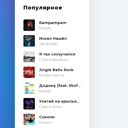
Популярное
Rampampam
Minelli
Искал Нашёл
Jah Khalib
Я так соскучился
Порнофильмы
Jingle Bells Rock
Bobby Helms
Додому (feat. Skofka)
Kalush
Улетай на крыльях ветра
Dabro remix
Соколи
Mirami