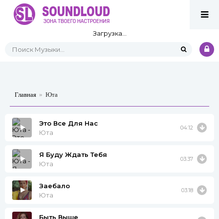
Загрузка...
Главная
»
Юта
Это Все Для Нас
04:12
Юта
Я Буду Ждать Тебя
03:37
Юта
Заебало
03:18
Юта
Быть Выше