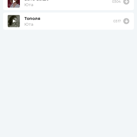
03:04
Юта
Тополя
03:17
Юта