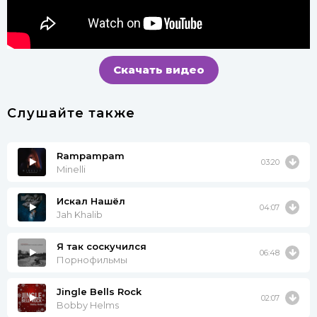
Скачать видео
Слушайте также
Rampampam
03:20
Minelli
Искал Нашёл
04:07
Jah Khalib
Я так соскучился
06:48
Порнофильмы
Jingle Bells Rock
02:07
Bobby Helms