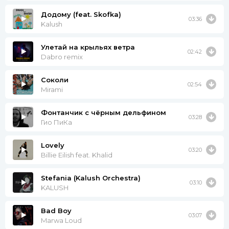
Додому (feat. Skofka)
03:36
Kalush
Улетай на крыльях ветра
02:42
Dabro remix
Соколи
02:54
Mirami
Фонтанчик с чёрным дельфином
03:28
Гио ПиКа
Lovely
03:20
Billie Eilish feat. Khalid
Stefania (Kalush Orchestra)
03:10
KALUSH
Bad Boy
03:07
Marwa Loud