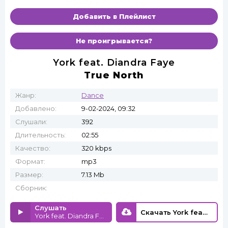
Добавить в Плейлист
Не проигрывается?
York feat. Diandra Faye
True North
Жанр:
Dance
Добавлено:
9-02-2024, 09:32
Слушали:
392
Длительность:
02:55
Качество:
320 kbps
Формат:
mp3
Размер:
7.13 Mb
Сборник:
Слушать
Скачать York feat. Diandra Faye - True North
York feat. Diandra Faye - True North