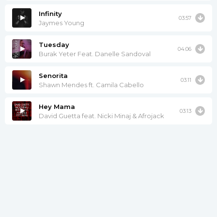
Infinity
03:57
Jaymes Young
Tuesday
04:06
Burak Yeter Feat. Danelle Sandoval
Senorita
03:11
Shawn Mendes ft. Camila Cabello
Hey Mama
03:13
David Guetta feat. Nicki Minaj & Afrojack