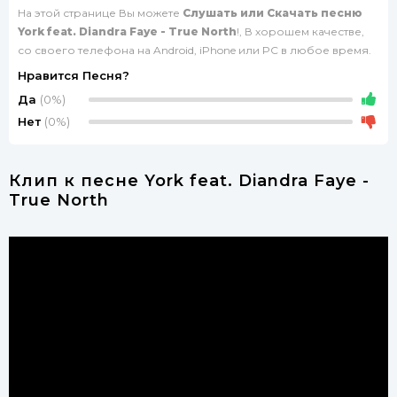
На этой странице Вы можете
Слушать или Скачать песню
York feat. Diandra Faye - True North
!, В хорошем качестве,
со своего телефона на Android, iPhone или PC в любое время.
Нравится Песня?
Да
(0%)
Нет
(0%)
Клип к песне York feat. Diandra Faye -
True North