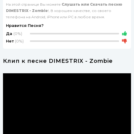
На этой странице Вы можете
Слушать или Скачать песню
DIMESTRIX - Zombie
!, В хорошем качестве, со своего
телефона на Android, iPhone или PC в любое время.
Нравится Песня?
Да
(0%)
Нет
(0%)
Клип к песне DIMESTRIX - Zombie