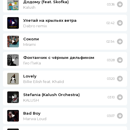
Додому (feat. Skofka)
03:36
Kalush
Улетай на крыльях ветра
02:42
Dabro remix
Соколи
02:54
Mirami
Фонтанчик с чёрным дельфином
03:28
Гио ПиКа
Lovely
03:20
Billie Eilish feat. Khalid
Stefania (Kalush Orchestra)
03:10
KALUSH
Bad Boy
03:07
Marwa Loud