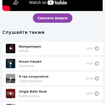
Скачать видео
Слушайте также
Rampampam
03:20
Minelli
Искал Нашёл
04:07
Jah Khalib
Я так соскучился
06:48
Порнофильмы
Jingle Bells Rock
02:07
Bobby Helms