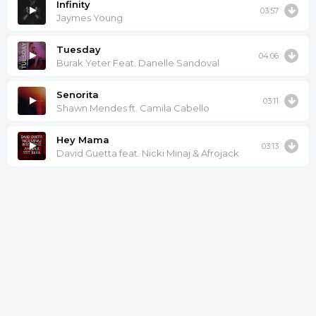
Infinity
03:57
Jaymes Young
Tuesday
04:06
Burak Yeter Feat. Danelle Sandoval
Senorita
03:11
Shawn Mendes ft. Camila Cabello
Hey Mama
03:13
David Guetta feat. Nicki Minaj & Afrojack