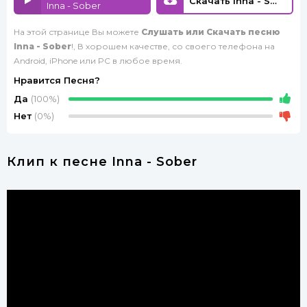
Скачать Inna - Sober
Inna - Sober
На этой странице Вы можете
Слушать или Скачать песню
Inna - Sober
!, В хорошем качестве, со своего телефона на
Android, iPhone или PC в любое время.
Нравится Песня?
Да
(100%)
Нет
(0%)
Клип к песне Inna - Sober