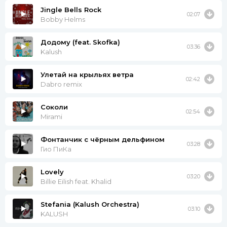
Could it ever be a chance?
Jingle Bells Rock
I won't be lost
02:07
Bobby Helms
I just wanna get to know you
Додому (feat. Skofka)
03:36
When we're sober
Kalush
Call you over
Get you closer
Улетай на крыльях ветра
02:42
Dabro remix
I just really wanna take this roller coaster
To the sofa
Соколи
Baby, can I get to know you?
02:54
Mirami
When we're sober
Фонтанчик с чёрным дельфином
I just wanna get to know you
03:28
Гио ПиКа
When we're sober
Call you over
Lovely
03:20
Get you closer
Billie Eilish feat. Khalid
I just really wanna take this roller coaster
To the sofa
Stefania (Kalush Orchestra)
03:10
Baby, can I get to know you?
KALUSH
When we're sober