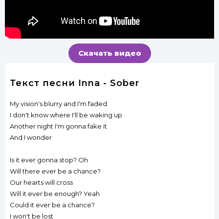
Скачать видео
Текст песни Inna - Sober
My vision's blurry and I'm faded
I don't know where I'll be waking up
Another night I'm gonna fake it
And I wonder
Is it ever gonna stop? Oh
Will there ever be a chance?
Our hearts will cross
Will it ever be enough? Yeah
Could it ever be a chance?
I won't be lost