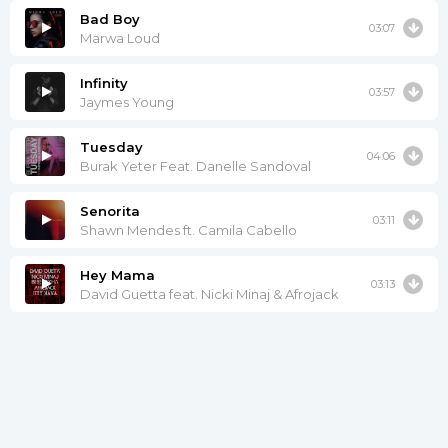
Bad Boy
03:07
Marwa Loud
Infinity
03:57
Jaymes Young
Tuesday
04:06
Burak Yeter Feat. Danelle Sandoval
Senorita
03:11
Shawn Mendes ft. Camila Cabello
Hey Mama
03:13
David Guetta feat. Nicki Minaj & Afrojack