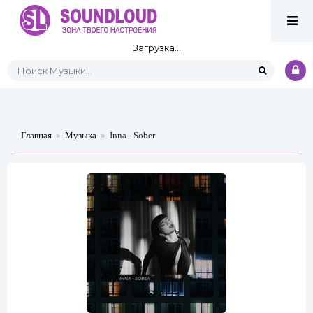
Загрузка...
Главная
»
Музыка
»
Inna - Sober