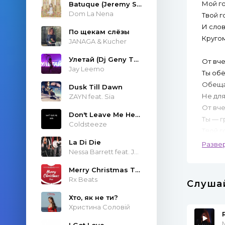
Мой го
Batuque (Jeremy Sole & Atropolis Remix)
Dom La Nena
Твой г
И слов
По щекам слёзы
Круго
JANAGA & Kucher
Улетай (Dj Geny Tur & Techno Project Remix)
От вч
Jay Leemo
Ты обё
Обещал
Dusk Till Dawn
Не для
ZAYN feat. Sia
От вче
Don't Leave Me Here
Ты — г
Coldsteeze
Твой г
La Di Die
Я бегу
Разве
Nessa Barrett feat. JXDN
Мои к
Merry Christmas Trap
Не лом
Rx Beats
Слуша
Мне б
Хто, як не ти?
Не меш
Христина Соловій
Я не у
M
I Got Love