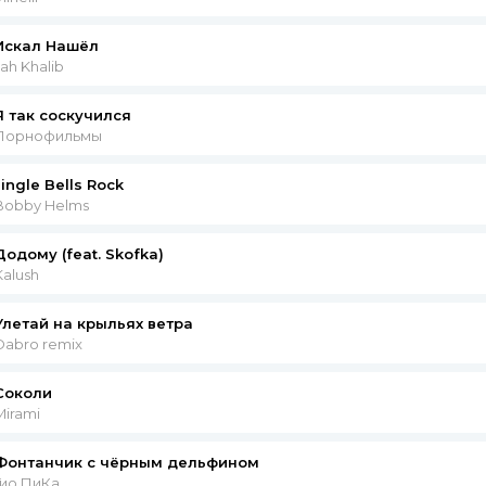
дал руки
Искал Нашёл
ние теряла
Jah Khalib
абости
 запоминала
Я так соскучился
огу простить
Порнофильмы
их рук бежала
опасти
Jingle Bells Rock
Bobby Helms
ла от жалости, но ты жалил больно
 ты не говорил, то и будет так
Додому (feat. Skofka)
й мне радости, а глупой гордости
Kalush
у никак простить, ты мой первый враг
рашнего вечера мне уже как до Луны
Улетай на крыльях ветра
Dabro remix
помнит прошлое, тот дурак
жизни мелочи, кроме самого важного
Соколи
бо чистое, мои мысли в такт
Mirami
рылья
Фонтанчик с чёрным дельфином
ай, не ломай, не ломай
Гио ПиКа