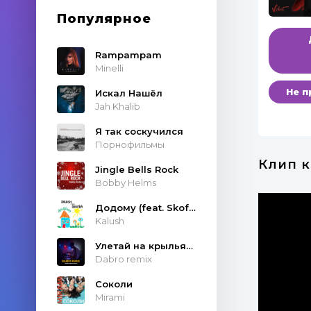
Популярное
Rampampam
Minelli
Не п
Искал Нашёл
Jah Khalib
Я так соскучился
Порнофильмы
Клип к
Jingle Bells Rock
Bobby Helms
Додому (feat. Skofka)
Kalush
Улетай на крыльях ветра
Dabro remix
Соколи
Mirami