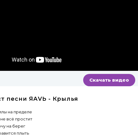
Скачать видео
ст песни ЯАVЬ - Крылья
илы на пределе
не всё простит
очу на берег
равится плыть