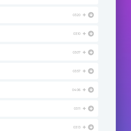
03:20
03:10
03:07
03:57
04:06
03:11
03:13