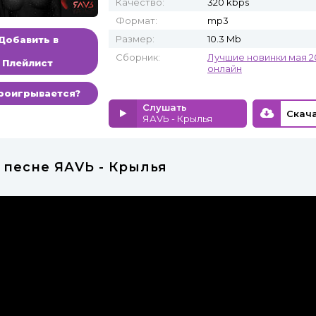
Качество:
320 kbps
Формат:
mp3
Размер:
10.3 Mb
Добавить в
Сборник:
Лучшие новинки мая 2
Плейлист
онлайн
роигрывается?
Слушать
ЯАVЬ - Крылья
 песне ЯАVЬ - Крылья