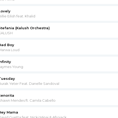
ыть сильной
шай, не мешай
Lovely
рылья
illie Eilish feat. Khalid
ай, не ломай, не ломай, не ломай
ыть сильной
Stefania (Kalush Orchestra)
ай, не мешай, не мешай, не мешай
KALUSH
Bad Boy
Marwa Loud
nfinity
Jaymes Young
Tuesday
Burak Yeter Feat. Danelle Sandoval
Senorita
Shawn Mendes ft. Camila Cabello
Hey Mama
David Guetta feat. Nicki Minaj & Afrojack