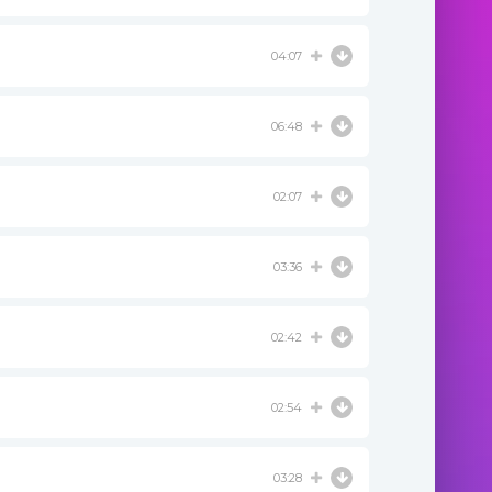
04:07
06:48
02:07
03:36
02:42
02:54
03:28