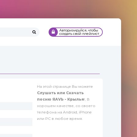
Авторизируйся, чтобы
создать свой плейлист
На этой странице Вы можете
Слушать или Скачать
песню ЯАVЬ - Крылья
!, В
хорошем качестве, со своего
телефона на Android, iPhone
или PC в любое время.