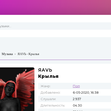
»
Музыка
»
ЯАVЬ - Крылья
ЯАVЬ
Крылья
Жанр:
Поп
Добавлено:
6-05-2020, 16:38
Слушали:
2 937
Длительность:
04:30