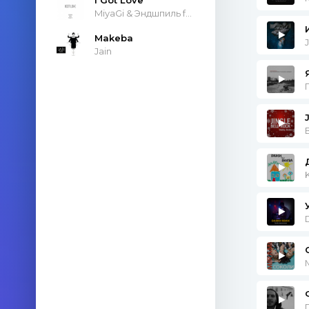
MiyaGi & Эндшпиль feat. Рем Дигга
Но не 
Созна
Makeba
От сл
Jain
Я все
И не м
Из тво
До пр
Я уста
Что бы
Никако
Не мог
До вче
Кто вс
Всё в 
Моё не
Мои к
Не лом