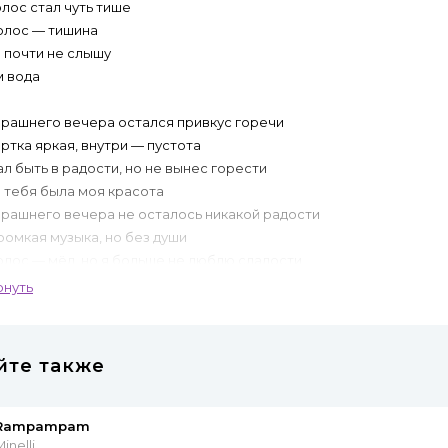
лос стал чуть тише
олос — тишина
 почти не слышу
м вода
ерашнего вечера остался привкус горечи
ртка яркая, внутри — пустота
 быть в радости, но не вынес горести
 тебя была моя красота
рашнего вечера не осталось никакой радости
ромкая музыка, но без души
олос — мёд, но я больше не люблю сладости
, а ты за мной не спеши
рнуть
рылья
ай, не ломай, не ломай, не ломай
йте также
ыть сильной
ай, не мешай, не мешай, не мешай
Rampampam
мела плавать
inelli