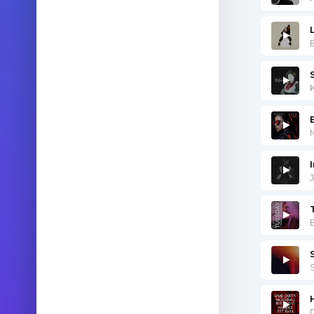
Мне б
Не ме
Мои к
B
Не лом
Мне б
Не меш
I