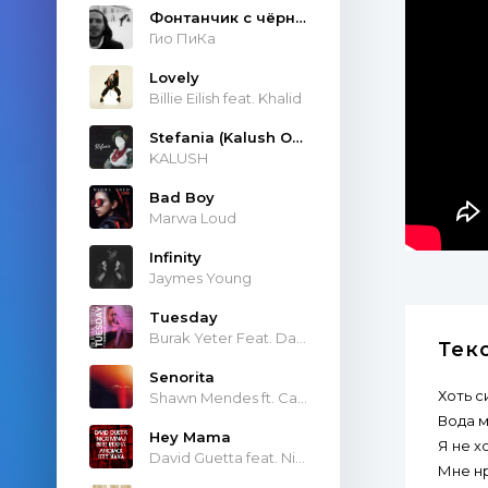
Фонтанчик с чёрным дельфином
Гио ПиКа
Lovely
Billie Eilish feat. Khalid
Stefania (Kalush Orchestra)
KALUSH
Bad Boy
Marwa Loud
Infinity
Jaymes Young
Tuesday
Burak Yeter Feat. Danelle Sandoval
Тек
Senorita
Хоть с
Shawn Mendes ft. Camila Cabello
Вода м
Hey Mama
Я не х
David Guetta feat. Nicki Minaj & Afrojack
Мне н