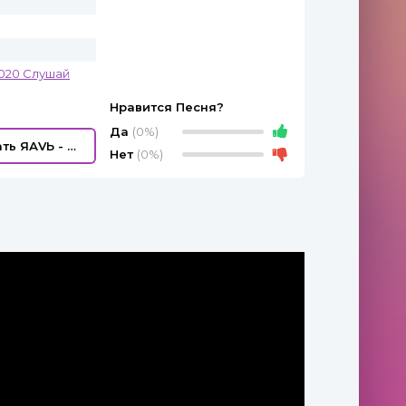
020 Слушай
Нравится Песня?
Да
(0%)
Скачать ЯАVЬ - Крылья
Нет
(0%)