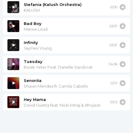
Stefania (Kalush Orchestra)
03:10
KALUSH
Bad Boy
03:07
Marwa Loud
Infinity
03:57
Jaymes Young
Tuesday
04:06
Burak Yeter Feat. Danelle Sandoval
Senorita
03:11
Shawn Mendes ft. Camila Cabello
Hey Mama
03:13
David Guetta feat. Nicki Minaj & Afrojack