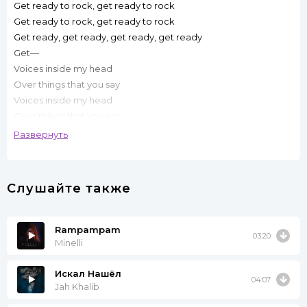
Get ready to rock, get ready to rock
Get ready to rock, get ready to rock
Get ready, get ready, get ready, get ready
Get—
Voices inside my head
Over things that you say
Voices inside my head
Over things that you say
Sound of the voice, get ready to rock
Развернуть
Sound of the voice, get ready to rock
Sound of the voice, get ready to rock
Sound of the voice, get ready to rock
Слушайте также
Get ready to rock, get ready to rock
Get ready to rock, get ready to rock
Get ready, get ready, get ready, get ready
Rampampam
03:20
Get—
Minelli
Искал Нашёл
04:07
Jah Khalib