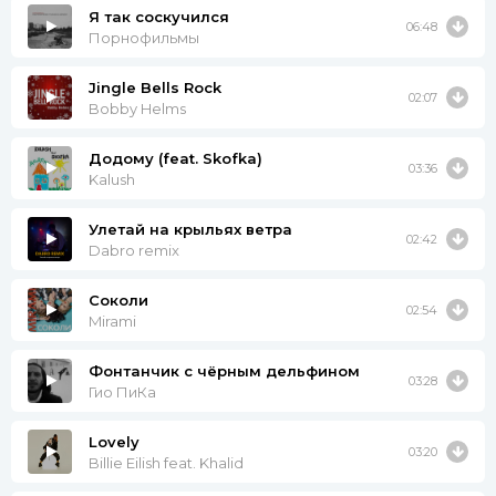
Я так соскучился
06:48
Порнофильмы
Jingle Bells Rock
02:07
Bobby Helms
Додому (feat. Skofka)
03:36
Kalush
Улетай на крыльях ветра
02:42
Dabro remix
Соколи
02:54
Mirami
Фонтанчик с чёрным дельфином
03:28
Гио ПиКа
Lovely
03:20
Billie Eilish feat. Khalid