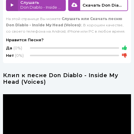
Слушать
Скачать Don Diablo - Inside My Head (Voices)
Don Diablo - Inside My Head (Voices)
На этой странице Вы можете
Слушать или Скачать песню
Don Diablo - Inside My Head (Voices)
!, В хорошем качестве,
со своего телефона на Android, iPhone или PC в любое время.
Нравится Песня?
Да
(0%)
Нет
(0%)
Клип к песне Don Diablo - Inside My
Head (Voices)