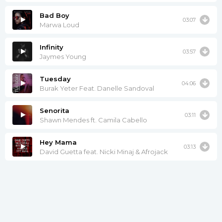
Bad Boy
03:07
Marwa Loud
Infinity
03:57
Jaymes Young
Tuesday
04:06
Burak Yeter Feat. Danelle Sandoval
Senorita
03:11
Shawn Mendes ft. Camila Cabello
Hey Mama
03:13
David Guetta feat. Nicki Minaj & Afrojack