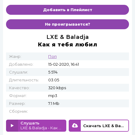
Добавить в Плейлист
Не проигрывается?
LXE & Baladja
Как я тебя любил
Жанр:
Поп
Добавлено:
15-02-2020, 16:41
Слушали:
5 574
Длительность:
03:05
Качество:
320 kbps
Формат:
mp3
Размер:
7.1 Mb
Сборник:
Слушать
Скачать LXE & Baladja - Как я тебя любил
LXE & Baladja - Как я тебя любил