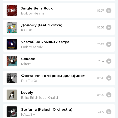
И находится, не могу один
Jingle Bells Rock
Мне все равно, что далеко, но я найду
02:07
Bobby Helms
Найду тебя, а ты найди, найди меня
Додому (feat. Skofka)
03:36
И так как я тебя любил
Kalush
Никто тебя, так не полюбит
Девочка знай, как тебя я целовал
Улетай на крыльях ветра
02:42
Dabro remix
Никто так больше не целует
Соколи
И так как я тебя любил
02:54
Mirami
Никто тебя, так не полюбит
Девочка знай, как тебя я целовал
Фонтанчик с чёрным дельфином
Никто так больше не целует
03:28
Гио ПиКа
Lovely
03:20
Billie Eilish feat. Khalid
Stefania (Kalush Orchestra)
03:10
KALUSH