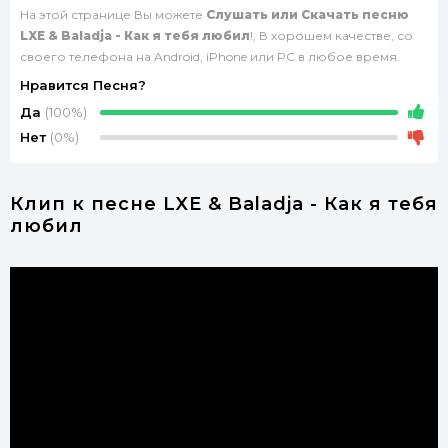
На этой странице Вы можете
Слушать или Скачать песню
LXE & Baladja - Как я тебя любил
!, В хорошем качестве, со
своего телефона на Android, iPhone или PC в любое время.
Нравится Песня?
Да
(100%)
Нет
(0%)
Клип к песне LXE & Baladja - Как я тебя
любил