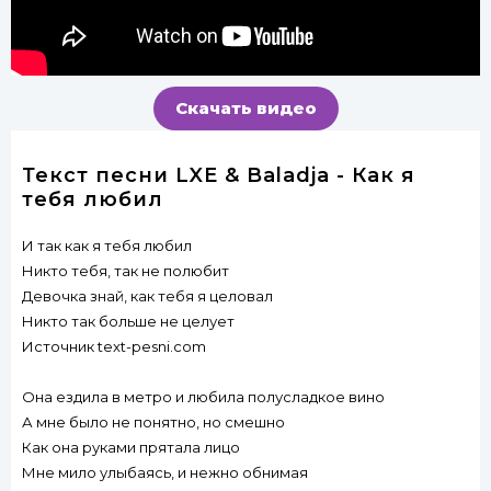
Скачать видео
Текст песни LXE & Baladja - Как я
тебя любил
И так как я тебя любил
Никто тебя, так не полюбит
Девочка знай, как тебя я целовал
Никто так больше не целует
Источник text-pesni.com
Она ездила в метро и любила полусладкое вино
А мне было не понятно, но смешно
Как она руками прятала лицо
Мне мило улыбаясь, и нежно обнимая