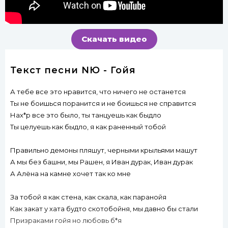
Скачать видео
Текст песни NЮ - Гойя
А тебе все это нравится, что ничего не останется
Ты не боишься поранится и не боишься не справится
Нах*р все это было, ты танцуешь как быдло
Ты целуешь как быдло, я как раненный тобой
Правильно демоны пляшут, черными крыльями машут
А мы без башни, мы Рашен, я Иван дурак, Иван дурак
А Алёна на камне хочет так ко мне
За тобой я как стена, как скала, как паранойя
Как закат у хата будто скотобойня, мы давно бы стали
Призраками гойя но любовь б*я