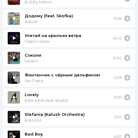
Bobby Helms
Додому (feat. Skofka)
03:36
Kalush
Улетай на крыльях ветра
02:42
Dabro remix
Соколи
02:54
Mirami
Фонтанчик с чёрным дельфином
03:28
Гио ПиКа
Lovely
03:20
Billie Eilish feat. Khalid
Stefania (Kalush Orchestra)
03:10
KALUSH
Bad Boy
03:07