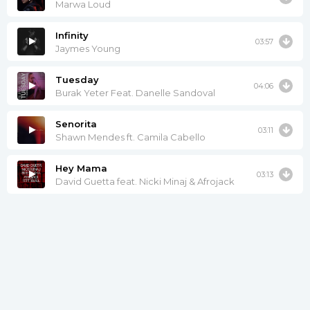
Marwa Loud
Infinity
03:57
Jaymes Young
Tuesday
04:06
Burak Yeter Feat. Danelle Sandoval
Senorita
03:11
Shawn Mendes ft. Camila Cabello
Hey Mama
03:13
David Guetta feat. Nicki Minaj & Afrojack