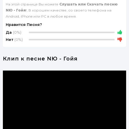
На этой странице Вы можете
Слушать или Скачать песню
NЮ - Гойя
!, В хорошем качестве, со своего телефона на
Android, iPhone или PC в любое время.
Нравится Песня?
Да
(0%)
Нет
(0%)
Клип к песне NЮ - Гойя