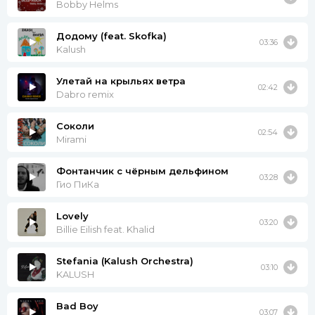
Bobby Helms
(Не гася свет)
(И твой запах с меня смоет ливень, смоет ливень, смоет
Додому (feat. Skofka)
03:36
ливень
Kalush
И твой запах с меня смоет ливень
На-все-гда)
Улетай на крыльях ветра
02:42
Dabro remix
В начале было слово, а потом крик
И так не будет снова- это был миг
Соколи
В начале было круто, а теперь нет
02:54
Mirami
И я уйду под утро не гася свет
(Не гася свет)
Фонтанчик с чёрным дельфином
03:28
Гио ПиКа
Lovely
03:20
Billie Eilish feat. Khalid
Stefania (Kalush Orchestra)
03:10
KALUSH
Bad Boy
03:07