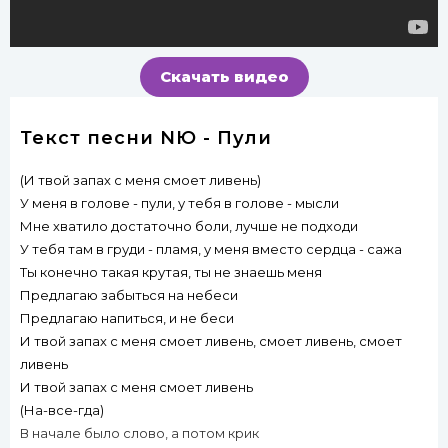
Скачать видео
Текст песни NЮ - Пули
(И твой запах с меня смоет ливень)
У меня в голове - пули, у тебя в голове - мысли
Мне хватило достаточно боли, лучше не подходи
У тебя там в груди - пламя, у меня вместо сердца - сажа
Ты конечно такая крутая, ты не знаешь меня
Предлагаю забыться на небеси
Предлагаю напиться, и не беси
И твой запах с меня смоет ливень, смоет ливень, смоет
ливень
И твой запах с меня смоет ливень
(На-все-гда)
В начале было слово, а потом крик