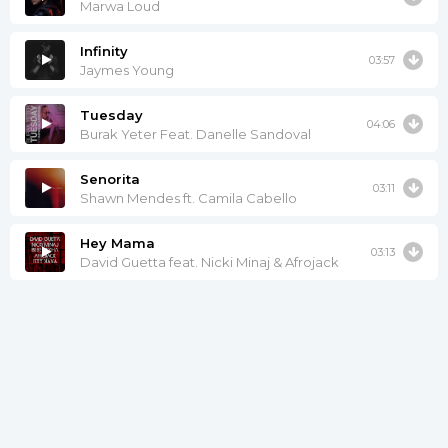
Marwa Loud
Infinity
03:57
Jaymes Young
Tuesday
04:06
Burak Yeter Feat. Danelle Sandoval
Senorita
03:11
Shawn Mendes ft. Camila Cabello
Hey Mama
03:13
David Guetta feat. Nicki Minaj & Afrojack