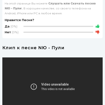
На этой странице Вы можете
Слушать или Скачать песню
NЮ - Пули
!, В хорошем качестве, со своего телефона на
Android, iPhone или PC в любое время.
Нравится Песня?
Да
(0%)
Нет
(0%)
Клип к песне NЮ - Пули