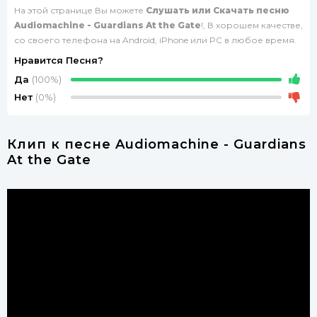
На этой странице Вы можете
Слушать или Скачать песню
Audiomachine - Guardians At the Gate
!, В хорошем качестве,
со своего телефона на Android, iPhone или PC в любое время.
Нравится Песня?
Да
(100%)
Нет
(0%)
Клип к песне Audiomachine - Guardians
At the Gate