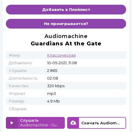
Добавить в Плейлист
Не проигрывается?
Audiomachine
Guardians At the Gate
Жанр:
Классическая
Добавлено:
10-05-2021, 11:08
Слушали:
2 865
Длительность:
02:08
Качество:
320 kbps
Формат:
mp3
Размер:
4.9 Mb
Сборник:
Слушать
Скачать Audiomachine - Guardians At the Gate
Audiomachine - Guardians At the Gate