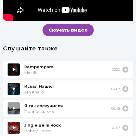
Скачать видео
Слушайте также
Rampampam
03:20
Minelli
Искал Нашёл
04:07
Jah Khalib
Я так соскучился
06:48
Порнофильмы
Jingle Bells Rock
02:07
Bobby Helms