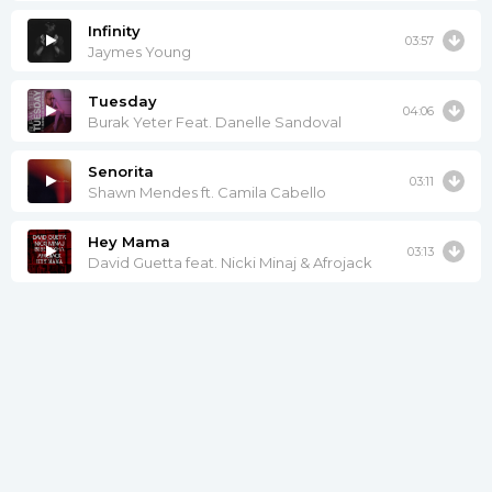
Infinity
03:57
Jaymes Young
Tuesday
04:06
Burak Yeter Feat. Danelle Sandoval
Senorita
03:11
Shawn Mendes ft. Camila Cabello
Hey Mama
03:13
David Guetta feat. Nicki Minaj & Afrojack