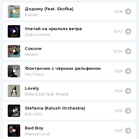
Додому (feat. Skofka)
03:36
Kalush
Улетай на крыльях ветра
02:42
Dabro remix
Соколи
02:54
Mirami
Фонтанчик с чёрным дельфином
03:28
Гио ПиКа
Lovely
03:20
Billie Eilish feat. Khalid
Stefania (Kalush Orchestra)
03:10
KALUSH
Bad Boy
03:07
Marwa Loud