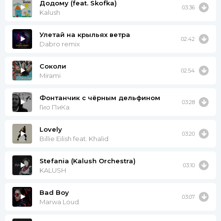
Додому (feat. Skofka)
03:36
Kalush
Улетай на крыльях ветра
02:42
Dabro remix
Соколи
02:54
Mirami
Фонтанчик с чёрным дельфином
03:28
Гио ПиКа
Lovely
03:20
Billie Eilish feat. Khalid
Stefania (Kalush Orchestra)
03:10
KALUSH
Bad Boy
03:07
Marwa Loud