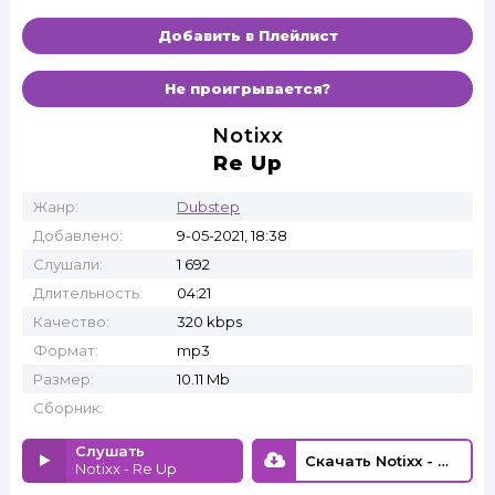
Добавить в Плейлист
Не проигрывается?
Notixx
Re Up
Жанр:
Dubstep
Добавлено:
9-05-2021, 18:38
Слушали:
1 692
Длительность:
04:21
Качество:
320 kbps
Формат:
mp3
Размер:
10.11 Mb
Сборник:
Слушать
Скачать Notixx - Re Up
Notixx - Re Up