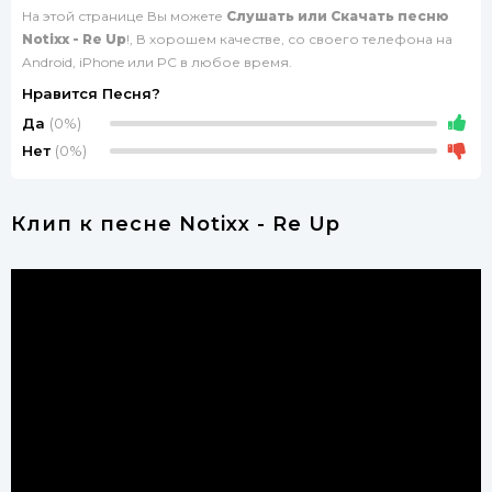
На этой странице Вы можете
Слушать или Скачать песню
Notixx - Re Up
!, В хорошем качестве, со своего телефона на
Android, iPhone или PC в любое время.
Нравится Песня?
Да
(0%)
Нет
(0%)
Клип к песне Notixx - Re Up