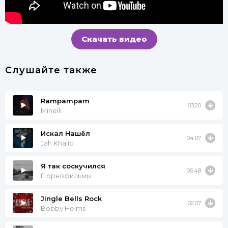
Скачать видео
Слушайте также
Rampampam
03:20
Minelli
Искал Нашёл
04:07
Jah Khalib
Я так соскучился
06:48
Порнофильмы
Jingle Bells Rock
02:07
Bobby Helms