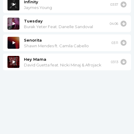
Infinity
03:57
Jaymes Young
Tuesday
04:06
Burak Yeter Feat. Danelle Sandoval
Senorita
03:11
Shawn Mendes ft. Camila Cabello
Hey Mama
03:13
David Guetta feat. Nicki Minaj & Afrojack