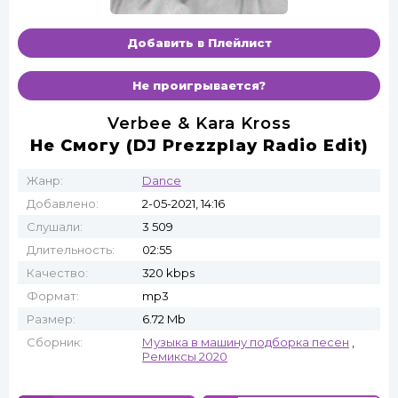
Добавить в Плейлист
Не проигрывается?
Verbee & Kara Kross
Не Смогу (DJ Prezzplay Radio Edit)
Жанр:
Dance
Добавлено:
2-05-2021, 14:16
Слушали:
3 509
Длительность:
02:55
Качество:
320 kbps
Формат:
mp3
Размер:
6.72 Mb
Сборник:
Музыка в машину подборка песен
,
Ремиксы 2020