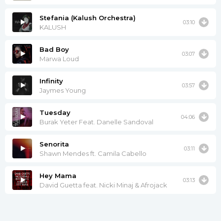
Набираю и снова молчу
Забываю, но так не хочу-у-у
Stefania (Kalush Orchestra)
03:10
KALUSH
Я не смогу без тебя, без тебя не смогу
Bad Boy
03:07
Marwa Loud
Infinity
03:57
Jaymes Young
Tuesday
04:06
Burak Yeter Feat. Danelle Sandoval
Senorita
03:11
Shawn Mendes ft. Camila Cabello
Hey Mama
03:13
David Guetta feat. Nicki Minaj & Afrojack